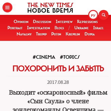
THE NEW TIMES
НОВОЕ ВРЕМЯ
РУ
Opinion
Discussion
Interview
Repressions
Portrait
Investigation
Blogs
/
Ukraine
Israel
Navalny
Trump
Putin
Kremlin
Duma
#CINEMA
#TOPICS
ПОХОРОНИТЬ И ЗАБЫТЬ
2017.08.28
Выходит «оскароносный» фильм
«Сын Саула» о члене
зондеркоманды Освенцима —