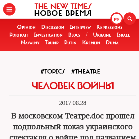
THE NEW TIMES
НОВОЕ ВРЕМЯ
РУ
Opinion
Discussion
Interview
Repressions
Portrait
Investigation
Blogs
/
Ukraine
Israel
Navalny
Trump
Putin
Kremlin
Duma
#TOPICS
#THEATRE
ЧЕЛОВЕК ВОЙНЫ
2017.08.28
В московском Театре.dос прошел
подпольный показ украинского
спектакля о войне под названием