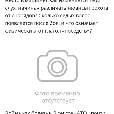
место в машине? Как изменяется твой
слух, начиная различать нюансы грохота
от снарядов? Сколько седых волос
появляется после боя, и что означает
физически этот глагол «поседеть»?
Война как болезнь В тексте «АТО» почти