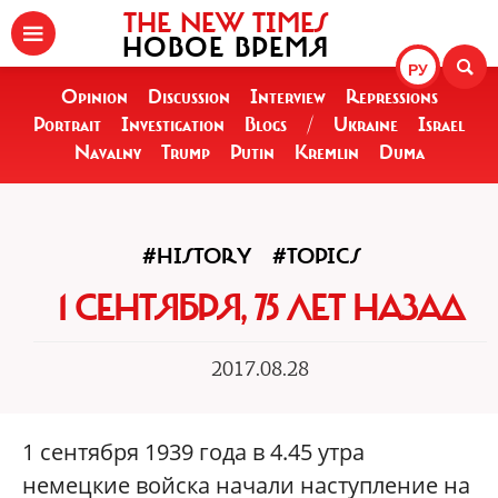
THE NEW TIMES
НОВОЕ ВРЕМЯ
РУ
Opinion
Discussion
Interview
Repressions
Portrait
Investigation
Blogs
/
Ukraine
Israel
Navalny
Trump
Putin
Kremlin
Duma
#HISTORY
#TOPICS
1 СЕНТЯБРЯ, 75 ЛЕТ НАЗАД
2017.08.28
1 сентября 1939 года в 4.45 утра
немецкие войска начали наступление на