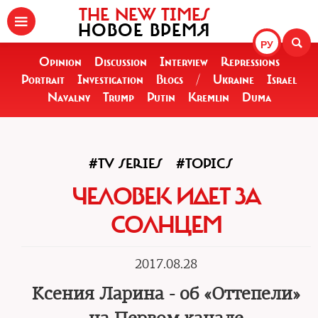
THE NEW TIMES
НОВОЕ ВРЕМЯ
РУ
Opinion
Discussion
Interview
Repressions
Portrait
Investigation
Blogs
/
Ukraine
Israel
Navalny
Trump
Putin
Kremlin
Duma
#TV SERIES
#TOPICS
ЧЕЛОВЕК ИДЕТ ЗА
СОЛНЦЕМ
2017.08.28
Ксения Ларина - об «Оттепели»