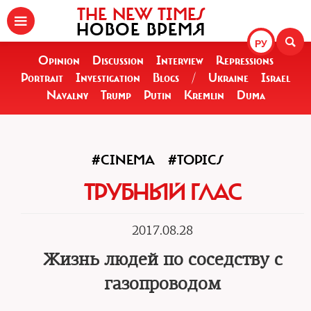
THE NEW TIMES
НОВОЕ ВРЕМЯ
РУ
Opinion
Discussion
Interview
Repressions
Portrait
Investigation
Blogs
/
Ukraine
Israel
Navalny
Trump
Putin
Kremlin
Duma
#CINEMA
#TOPICS
ТРУБНЫЙ ГЛАС
2017.08.28
Жизнь людей по соседству с
газопроводом