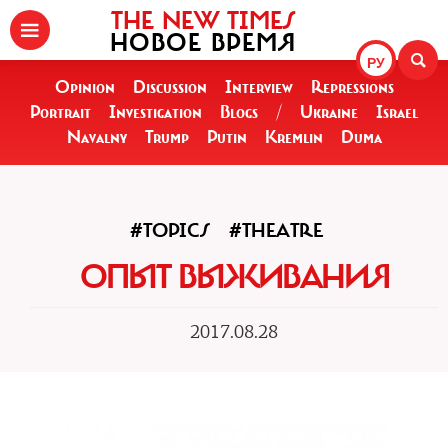
THE NEW TIMES
НОВОЕ ВРЕМЯ
РУ
Opinion
Discussion
Interview
Repressions
Portrait
Investigation
Blogs
/
Ukraine
Israel
Navalny
Trump
Putin
Kremlin
Duma
#TOPICS
#THEATRE
ОПЫТ ВЫЖИВАНИЯ
2017.08.28