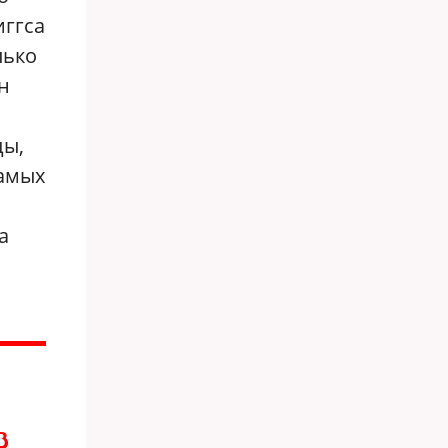
иггса
лько
н
цы,
самых
а
В