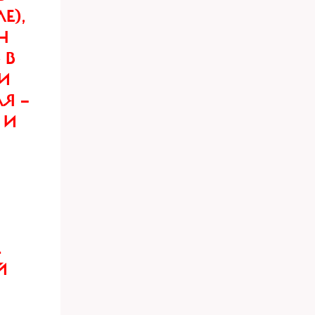
Е),
Н
 В
РИ
Я —
 И
К
Й