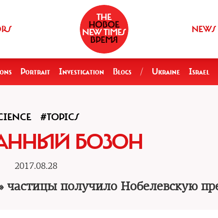
ORS
NEWS
ions
Portrait
Investigation
Blogs
/
Ukraine
Israel
CIENCE
#TOPICS
АННЫЙ БОЗОН
2017.08.28
» частицы получило Нобелевскую п