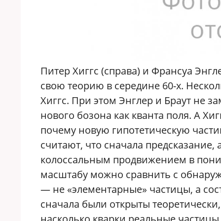
Питер Хиггс (справа) и Франсуа Энг
свою теорию в середине 60-х. Нескол
Хиггс. При этом Энглер и Браут не з
нового бозона как кванта поля. А Хиг
почему новую гипотетическую части
считают, что сначала предсказание,
колоссальным продвижением в понима
масштабу можно сравнить с обнаруже
— не «элементарные» частицы, а сост
сначала были открыты теоретически, 
насколько кварки реальные частицы,