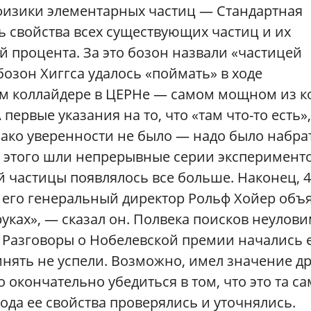
физики элементарных частиц — Стандартная
ь свойства всех существующих частиц и их
й процента. За это бозон назвали «частицей
у бозон Хиггса удалось «поймать» в ходе
м коллайдере в ЦЕРНе — самом мощном из ко
первые указания на то, что «там что-то есть»,
днако уверенности не было — надо было набра
ле этого шли непрерывные серии эксперименто
 частицы появлялось все больше. Наконец, 4
е его генеральный директор Рольф Хойер объ
 руках», — сказал он. Полвека поисков неулов
 Разговоры о Нобелевской премии начались 
нять не успели. Возможно, имел значение д
 окончательно убедиться в том, что это та с
года ее свойства проверялись и уточнялись.