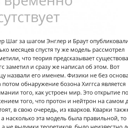
лер Шаг за шагом Энглер и Браут опубликовал
ько месяцев спустя ту же модель рассмотрел
аметили, что теория предсказывает существов
гс заметил и сразу же написал об этом. Вот
цу назвали его именем. Физики не без основ
 а потом обнаружение бозона Хиггса является
нии того, как устроен мир. Это открытие п
нием того, что протон и нейтрон на самом 
оят, в свою очередь, из кварков. Кварки такж
а насколько эта модель была правильной, то
 а не выдумки теоретиков, было неизвестно д