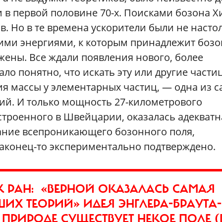
в первой половине 70-х. Поисками бозона Х
в. Но в те времена ускорители были не насто
ими энергиями, к которым принадлежит бозо
ужены. Все ждали появления нового, более
ало понятно, что искать эту или другие части
я массы у элементарных частиц, — одна из 
ий. И только мощность 27-километрового
строенного в Швейцарии, оказалась адекватн
вание всепроникающего бозонного поля,
наконец-то экспериментально подтверждено.
К РАН: «ВЕРНОЙ ОКАЗАЛАСЬ САМАЯ
ИХ ТЕОРИЙ» ИДЕЯ ЭНГЛЕРА-БРАУТА-
В ПРИРОДЕ СУЩЕСТВУЕТ НЕКОЕ ПОЛЕ (