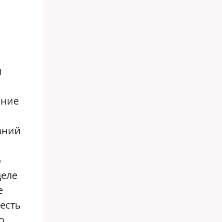
и
ание
аний
о
деле
е
 есть
о