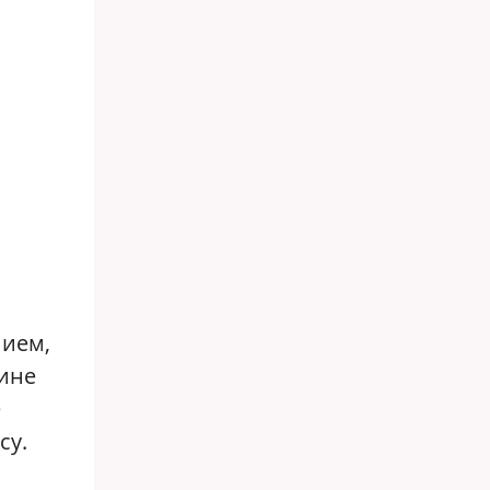
нием,
ине
е
су.