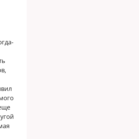
гда-
ть
в,
явил
имого
еще
ругой
амая