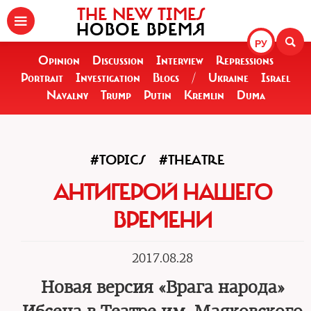
THE NEW TIMES
НОВОЕ ВРЕМЯ
РУ
Opinion
Discussion
Interview
Repressions
Portrait
Investigation
Blogs
/
Ukraine
Israel
Navalny
Trump
Putin
Kremlin
Duma
#TOPICS
#THEATRE
АНТИГЕРОЙ НАШЕГО
ВРЕМЕНИ
2017.08.28
Новая версия «Врага народа»