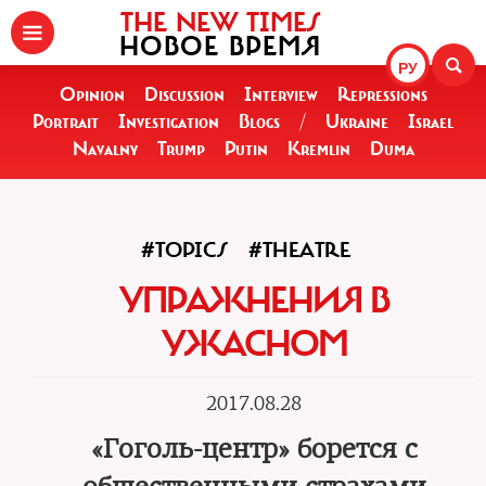
THE NEW TIMES
НОВОЕ ВРЕМЯ
РУ
Opinion
Discussion
Interview
Repressions
Portrait
Investigation
Blogs
/
Ukraine
Israel
Navalny
Trump
Putin
Kremlin
Duma
#TOPICS
#THEATRE
УПРАЖНЕНИЯ В
УЖАСНОМ
2017.08.28
«Гоголь-центр» борется с