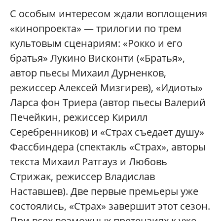
С особым интересом ждали воплощения
«кинопроекта» — трилогии по трем
культовым сценариям: «Рокко и его
братья» Лукино Висконти («Братья»,
автор пьесы Михаил Дурненков,
режиссер Алексей Мизгирев), «Идиоты»
Ларса фон Триера (автор пьесы Валерий
Печейкин, режиссер Кирилл
Серебренников) и «Страх съедает душу»
Фассбиндера (спектакль «Страх», авторы
текста Михаил Ратгауз и Любовь
Стрижак, режиссер Владислав
Наставшев). Две первые премьеры уже
состоялись, «Страх» завершит этот сезон.
При всех возможных претензиях к уже