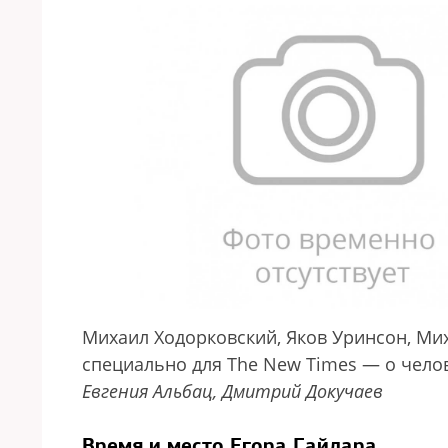
Михаил Ходорковский, Яков Уринсон, Мих
специально для The New Times — о чело
Евгения Альбац, Дмитрий Докучаев
Время и место Егора Гайдара