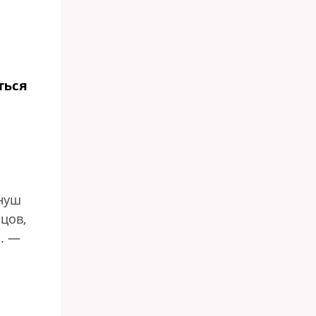
ться
Януш
цов,
р. —