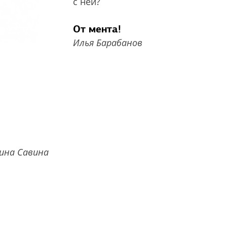
с ней?
От мента!
Илья Барабанов
ина Савина