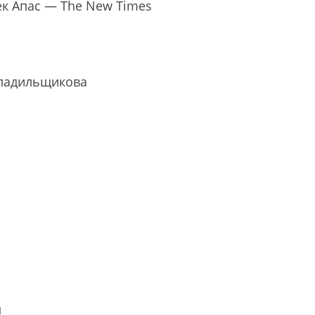
к Апас — The New Times
Гладильщикова
м