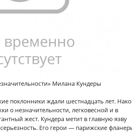
езначительности» Милана Кундеры
кие поклонники ждали шестнадцать лет. Нак
ки о незначительности, легковесной и в
гантный жест. Кундера метит в главную язву
серьезность. Его герои — парижские фланер