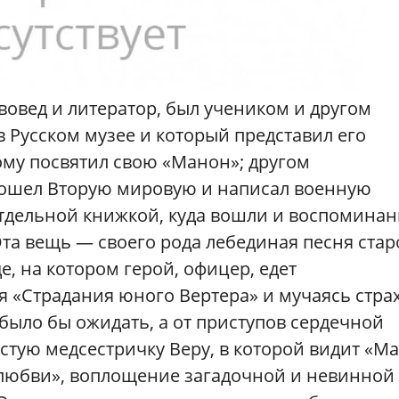
твовед и литератор, был учеником и другом
в Русском музее и который представил его
ому посвятил свою «Манон»; другом
рошел Вторую мировую и написал военную
отдельной книжкой, куда вошли и воспомина
та вещь — своего рода лебединая песня стар
, на котором герой, офицер, едет
я «Страдания юного Вертера» и мучаясь стра
о было бы ожидать, а от приступов сердечной
остую медсестричку Веру, в которой видит «М
любви», воплощение загадочной и невинной