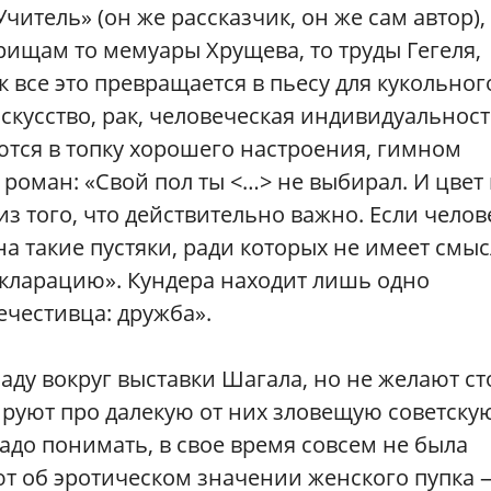
читель» (он же рассказчик, он же сам автор),
ищам то мемуары Хрущева, то труды Гегеля,
к все это превращается в пьесу для кукольног
искусство, рак, человеческая индивидуальнос
ются в топку хорошего настроения, гимном
роман: «Свой пол ты <…> не выбирал. И цвет 
 из того, что действительно важно. Если челов
 на такие пустяки, ради которых не имеет смы
екларацию». Кундера находит лишь одно
ечестивца: дружба».
аду вокруг выставки Шагала, но не желают ст
зируют про далекую от них зловещую советску
надо понимать, в свое время совсем не была
ют об эротическом значении женского пупка 