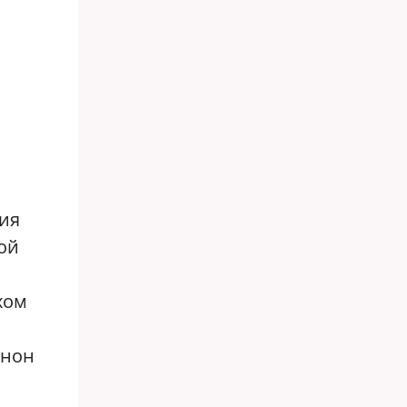
ния
ой
хом
анон