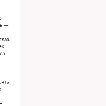
о
ть —
глаз.
ек
сла
оять
ю
—