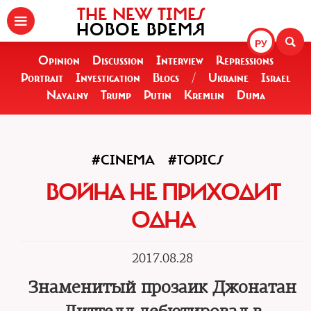
THE NEW TIMES
НОВОЕ ВРЕМЯ
РУ
Opinion
Discussion
Interview
Repressions
Portrait
Investigation
Blogs
/
Ukraine
Israel
Navalny
Trump
Putin
Kremlin
Duma
#CINEMA
#TOPICS
ВОЙНА НЕ ПРИХОДИТ
ОДНА
2017.08.28
Знаменитый прозаик Джонатан