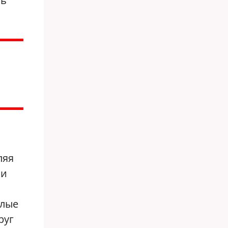
нь
ляя
ли
елые
руг