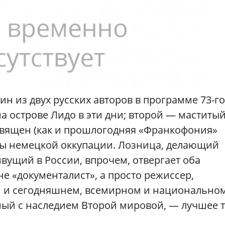
н из двух русских авторов в программе 73-го
а острове Лидо в эти дни; второй — маститы
священ (как и прошлогодняя «Франкофония»
ды немецкой оккупации. Лозница, делающий
вущий в России, впрочем, отвергает оба
не «документалист», а просто режиссер,
 и сегодняшнем, всемирном и национальном
нный с наследием Второй мировой, — лучшее 