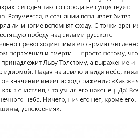
рак, сегодня такого города не существует:
а. Разумеется, в сознании всплывает битва
ряд ли многие вспомнят сходу. С точки зрени
естящую победу над силами русского
тельно превосходившими его армию численно
лом поражения и смерти — просто потому, что
 принадлежит Льву Толстому, а выражение «
о идиомой. Падая на землю и видя небо, княз
лое значение имеет исход сражения: «Как же 
как я счастлив, что узнал его наконец. Да! Вс
нечного неба. Ничего, ничего нет, кроме его.
тишины, успокоения».