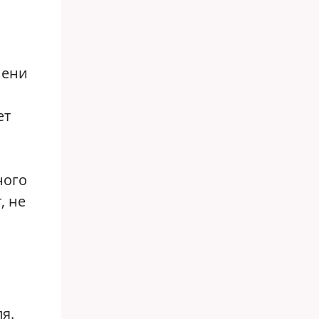
мени
ет
ного
, не
я.