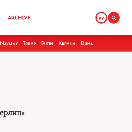
ARCHIVE
РУ
Navalny
Trump
Putin
Kremlin
Duma
терлиц»