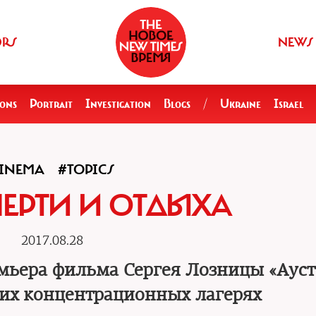
ORS
NEWS
ions
Portrait
Investigation
Blogs
/
Ukraine
Israel
INEMA
#TOPICS
ЕРТИ И ОТДЫХА
2017.08.28
мьера фильма Сергея Лозницы «Аус
ших концентрационных лагерях