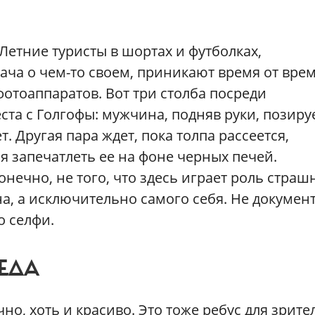
етние туристы в шортах и футболках,
ача о чем-то своем, приникают время от вре
фотоаппаратов. Вот три столба посреди
та с Голгофы: мужчина, подняв руки, позиру
т. Другая пара ждет, пока толпа рассеется,
я запечатлеть ее на фоне черных печей.
нечно, не того, что здесь играет роль страш
на, а исключительно самого себя. Не документ
о селфи.
ЕДА
но, хоть и красиво. Это тоже ребус для зрител