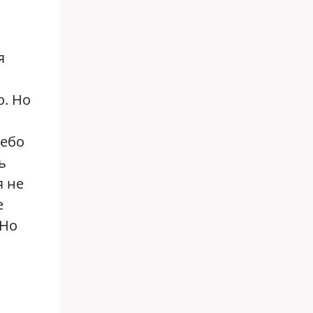
я
. Но
небо
ь
я не
е
 Но