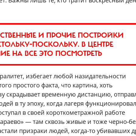
ает. Важны лишь те, кто тратит воскресный де
ЙСТВЕННЫЕ И ПРОЧИЕ ПОСТРОЙКИ
ТОЛЬКУ-ПОСКОЛЬКУ. В ЦЕНТРЕ
Е НА ВСЕ ЭТО ПОСМОТРЕТЬ
алитет, избегает любой назидательности
того простого факта, что картина, хоть
азу скрадывает временную дистанцию, отправ
ей в ту эпоху, когда лагеря функционирова
ступал в своей короткометражной работе
араево» — там сквозь живые и тоже черно-б
стали призраки людей, когда-то убивавших д