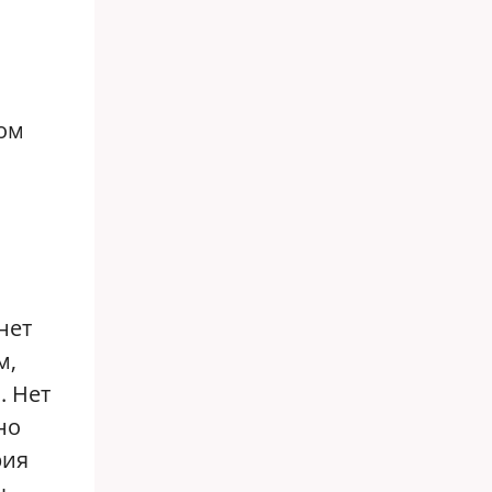
ном
нет
м,
. Нет
но
рия