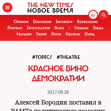
THE NEW TIMES
НОВОЕ ВРЕМЯ
РУ
Opinion
Discussion
Interview
Repressions
Portrait
Investigation
Blogs
/
Ukraine
Israel
Navalny
Trump
Putin
Kremlin
Duma
#TOPICS
#THEATRE
КРАСНОЕ ВИНО
ДЕМОКРАТИИ
2017.08.28
Алексей Бородин поставил в