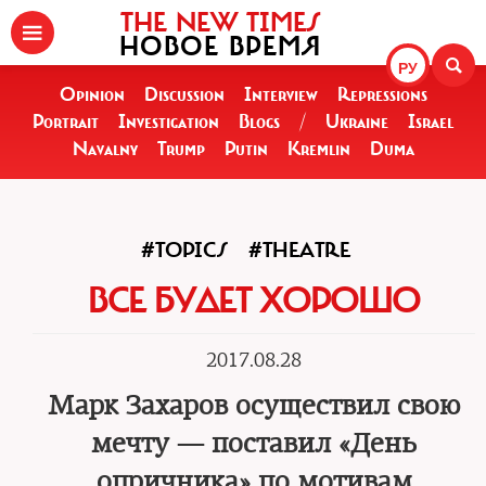
THE NEW TIMES
НОВОЕ ВРЕМЯ
РУ
Opinion
Discussion
Interview
Repressions
Portrait
Investigation
Blogs
/
Ukraine
Israel
Navalny
Trump
Putin
Kremlin
Duma
#TOPICS
#THEATRE
ВСЕ БУДЕТ ХОРОШО
2017.08.28
Марк Захаров осуществил свою
мечту — поставил «День
опричника» по мотивам