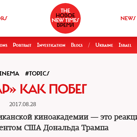
ORS
NEWS
ions
Portrait
Investigation
Blogs
/
Ukraine
Israel
INEMA
#TOPICS
Р» КАК ПОБЕГ
2017.08.28
канской киноакадемии — это реакц
дентом США Дональда Трампа