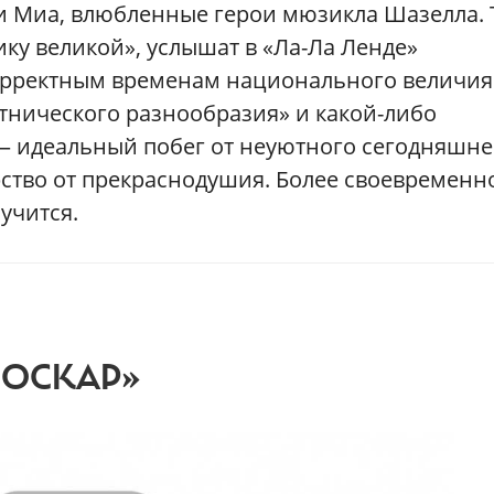
и Миа, влюбленные герои мюзикла Шазелла. 
ику великой», услышат в «Ла-Ла Ленде»
орректным временам национального величия
этнического разнообразия» и какой-либо
 — идеальный побег от неуютного сегодняшне
рство от прекраснодушия. Более своевременн
учится.
«ОСКАР»