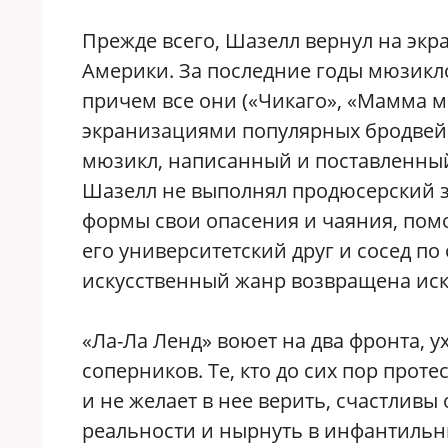
Прежде всего, Шазелл вернул на эк
Америки. За последние годы мюзикл
причем все они («Чикаго», «Мамма м
экранизациями популярных бродвейс
мюзикл, написанный и поставленный 
Шазелл не выполнял продюсерский з
формы свои опасения и чаяния, помо
его университетский друг и сосед п
искусственный жанр возвращена иск
«Ла-Ла Ленд» воюет на два фронта,
соперников. Те, кто до сих пор прот
и не желает в нее верить, счастлив
реальности и нырнуть в инфантильны