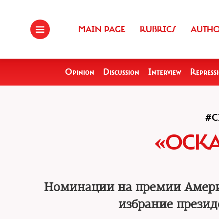
MAIN PAGE
RUBRICS
AUTH
Opinion
Discussion
Interview
Repress
#C
«ОСКА
Номинации на премии Амери
избрание прези