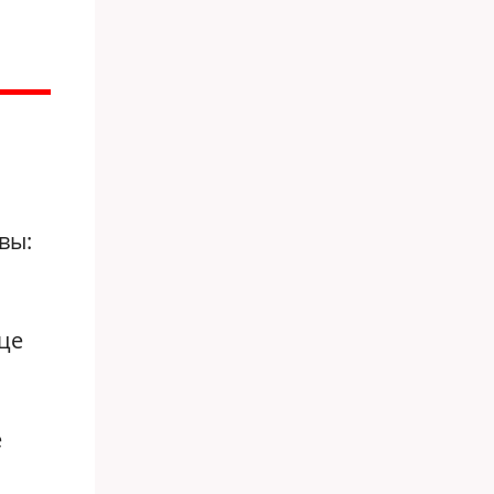
вы:
нце
е