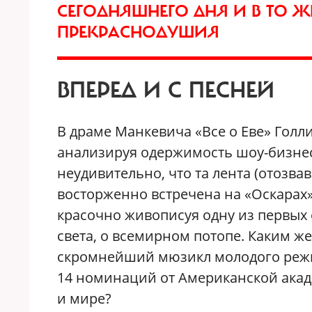
СЕГОДНЯШНЕГО ДНЯ И В ТО Ж
ПРЕКРАСНОДУШИЯ
ВПЕРЕД И С ПЕСНЕЙ
В драме Манкевича «Все о Еве» Голл
анализируя одержимость шоу-бизнеса
неудивительно, что та лента (отозва
восторженно встречена на «Оскарах»
красочно живописуя одну из первых е
света, о всемирном потопе. Каким же 
скромнейший мюзикл молодого режи
14 номинаций от Американской акаде
и мире?