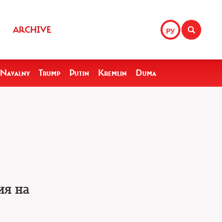
ARCHIVE
РУ
Navalny
Trump
Putin
Kremlin
Duma
ия на