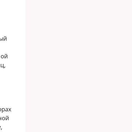
ный
ной
ц,
орах
ной
,