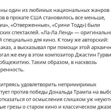
раны один из любимых национальных жанров
ов в прокате США становилось все меньше,
иа», «Отверженные», «Суини Тодд») были
ких спектаклей. «Ла-Ла Ленд» — оригиналь
специально для кино. К тому же авторский:
аказ, а высказывал при помощи этой архаич
гал же ему в этом композитор Джастин Гурви
о общежитию. Таким образом, в насквозь
ренность.
 ухитряясь удовлетворить непримиримых
естует против победы Дональда Трампа на выб
ы отказаться от осмысления слишком уж неуют
е грезы о старом кино и классическом джазе