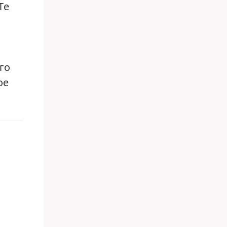
Те
го
ое