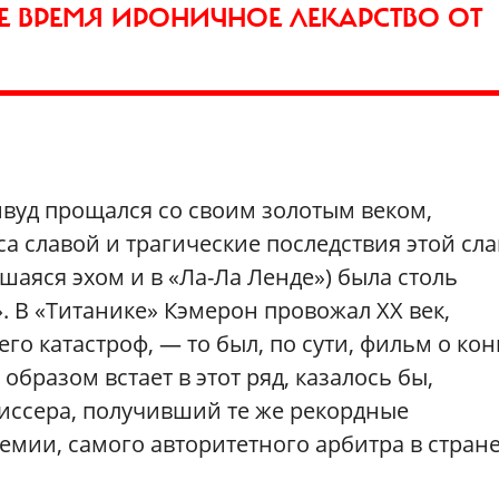
Е ВРЕМЯ ИРОНИЧНОЕ ЛЕКАРСТВО ОТ
ивуд прощался со своим золотым веком,
 славой и трагические последствия этой сла
вшаяся эхом и в «Ла-Ла Ленде») была столь
. В «Титанике» Кэмерон провожал ХХ век,
го катастроф, — то был, по сути, фильм о ко
образом встает в этот ряд, казалось бы,
ссера, получивший те же рекордные
мии, самого авторитетного арбитра в стран