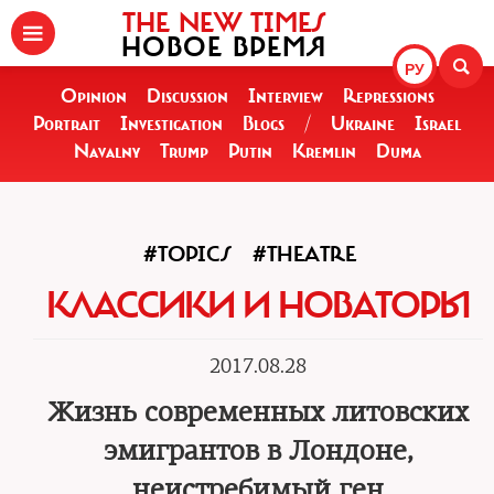
THE NEW TIMES
НОВОЕ ВРЕМЯ
РУ
Opinion
Discussion
Interview
Repressions
Portrait
Investigation
Blogs
/
Ukraine
Israel
Navalny
Trump
Putin
Kremlin
Duma
#TOPICS
#THEATRE
КЛАССИКИ И НОВАТОРЫ
2017.08.28
Жизнь современных литовских
эмигрантов в Лондоне,
неистребимый ген