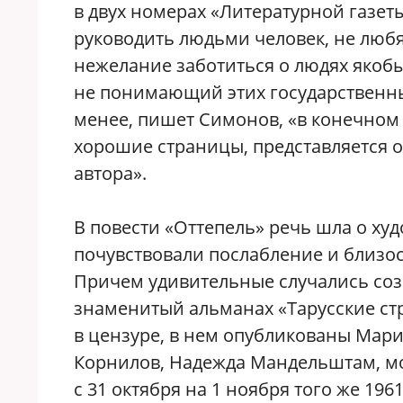
в двух номерах «Литературной газет
руководить людьми человек, не лю
нежелание заботиться о людях якобы
не понимающий этих государственных
менее, пишет Симонов, «в конечном 
хорошие страницы, представляется 
автора».
В повести «Оттепель» речь шла о х
почувствовали послабление и близос
Причем удивительные случались созв
знаменитый альманах «Тарусские ст
в цензуре, в нем опубликованы Мар
Корнилов, Надежда Мандельштам, мол
с 31 октября на 1 ноября того же 196