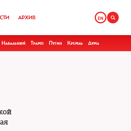
СТИ
АРХИВ
EN
Навальный
Трамп
Путин
Кремль
Дума
кой
ая