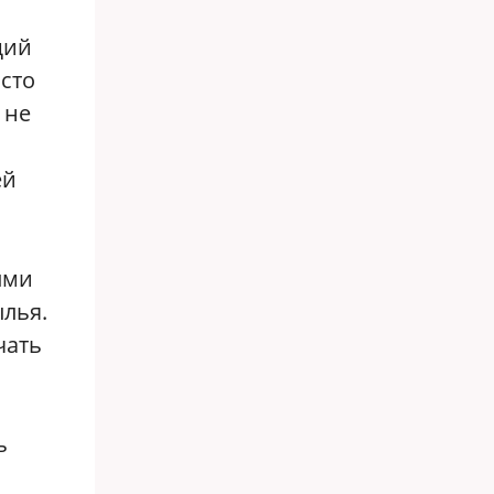
щий
сто
 не
ей
ыми
ылья.
чать
ь