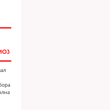
ИОЗ
вал
ыбора
олна