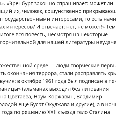
ы». «Эренбург законно спрашивает: может ли
бящий их, человек, кощунственно прикрываю
 государственными интересами, то есть начи
 интересов? И отвечает: нет, не может!» Тем
итоге вся повесть, несмотря на некоторые
огорчительной для нашей литературы неудач
удожественной среде — люди творческие перв
ть окончания террора, стали расправлять кр
учия: в октябре 1961 года был подписан в пе
раницы» (альманах выходил без литования
ина Цветаева, Наум Коржавин, Владимир
одой еще Булат Окуджава и другие), а в ноч
1 года по решению XXII съезда тело Сталина