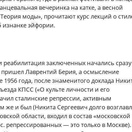
нцевальная вечеринка на катке, а весной
Теория моды», прочитают курс лекций о стил
об изнанке эйфории.
и реабилитация заключенных начались сразу
ти пришел Лаврентий Берия, а осмысление
е 1956 года, после знаменитого доклада Ники
ъезда КПСС («О культе личности и его
лачил сталинские репрессии, активным
ам же и был (Никита Сергеевич долго возглав
вской области, входил в состав «московской
ыс. репрессированных — это только в Москве).