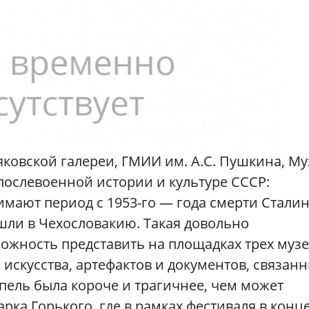
ковской галереи, ГМИИ им. А.С. Пушкина, Му
послевоенной истории и культуре СССР:
имают период с 1953-го — года смерти Стали
о-шли в Чехословакию. Такая довольно
ожность представить на площадках трех муз
скусства, артефактов и документов, связан
епель была короче и трагичнее, чем может
рка Горького, где в рамках фестиваля в конц