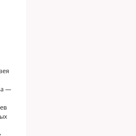
зея
на —
еев
ных
е