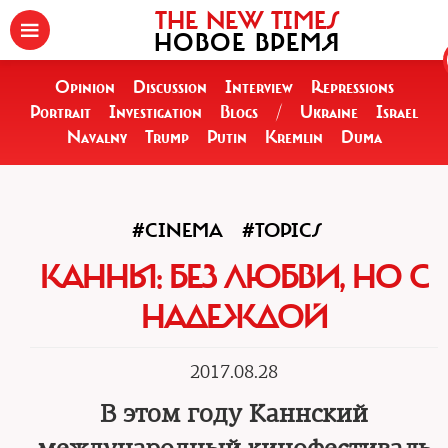
THE NEW TIMES
НОВОЕ ВРЕМЯ
Opinion
Discussion
Interview
Repressions
Portrait
Investigation
Blogs
/
Ukraine
Israel
Navalny
Trump
Putin
Kremlin
Duma
#CINEMA
#TOPICS
КАННЫ: БЕЗ ЛЮБВИ, НО С
НАДЕЖДОЙ
2017.08.28
В этом году Каннский