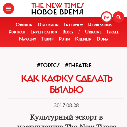
THE NEW TIMES
НОВОЕ ВРЕМЯ
РУ
Opinion
Discussion
Interview
Repressions
Portrait
Investigation
Blogs
/
Ukraine
Israel
Navalny
Trump
Putin
Kremlin
Duma
#TOPICS
#THEATRE
КАК КАФКУ СДЕЛАТЬ
БЫЛЬЮ
2017.08.28
Культурный эскорт в