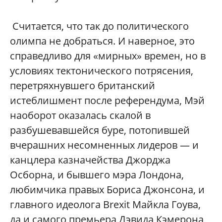
Считается, что так до политического
олимпа не добраться. И наверное, это
справедливо для «мирных» времен, но в
условиях тектонического потрясения,
перетряхнувшего британский
истеблишмент после референдума, Мэй
наоборот оказалась скалой в
разбушевавшейся буре, потопившей
вчерашних несомненных лидеров — и
канцлера казначейства Джорджа
Осборна, и бывшего мэра Лондона,
любимчика правых Бориса Джонсона, и
главного идеолога Brexit Майкла Гоува,
да и самого премьера Дэвида Кэмерона