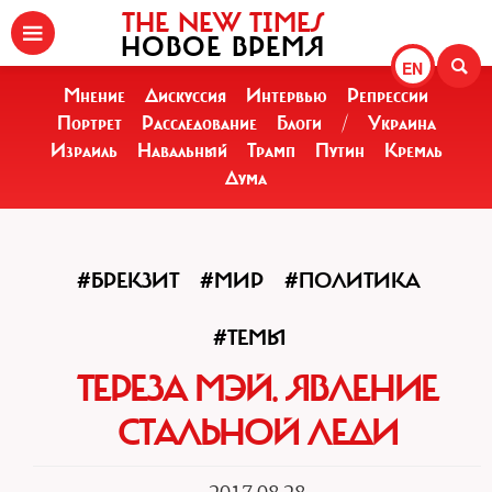
THE NEW TIMES
НОВОЕ ВРЕМЯ
EN
Мнение
Дискуссия
Интервью
Репрессии
Портрет
Расследование
Блоги
/
Украина
Израиль
Навальный
Трамп
Путин
Кремль
Дума
#БРЕКЗИТ
#МИР
#ПОЛИТИКА
#ТЕМЫ
ТЕРЕЗА МЭЙ. ЯВЛЕНИЕ
СТАЛЬНОЙ ЛЕДИ