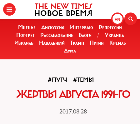
THE NEW TIMES
НОВОЕ ВРЕМЯ
EN
Мнение
Дискуссия
Интервью
Репрессии
Портрет
Расследование
Блоги
/
Украина
Израиль
Навальный
Трамп
Путин
Кремль
Дума
#ПУТЧ
#ТЕМЫ
ЖЕРТВЫ АВГУСТА 1991-ГО
2017.08.28