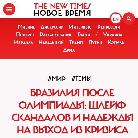
THE NEW TIMES
НОВОЕ ВРЕМЯ
EN
Мнение
Дискуссия
Интервью
Репрессии
Портрет
Расследование
Блоги
/
Украина
Израиль
Навальный
Трамп
Путин
Кремль
Дума
#МИР
#ТЕМЫ
БРАЗИЛИЯ ПОСЛЕ
ОЛИМПИАДЫ: ШЛЕЙФ
СКАНДАЛОВ И НАДЕЖДЫ
НА ВЫХОД ИЗ КРИЗИСА