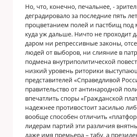
Но, что, конечно, печальнее, - зрите
деградировало за последние пять лет 
процветанием полей и пастбищ под 
куда уж дальше. Ничто не проходит 
даром ни репрессивные законы, отс
людей от выборов, ни слияние в пат
подмена внутриполитической повест
низкий уровень риторики выступающ
представителей «Справедливой Росси
правительство от антинародной пол
впечатлить споры «Гражданской плат
надежнее противостоит засилью либе
вообще способен отличить «платформ
лидерам партий эти различия внятн
даже имя премьера – табу, а президе