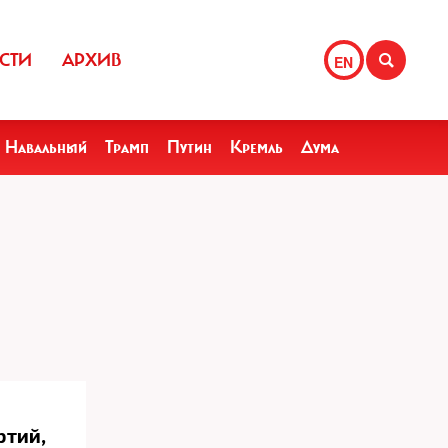
СТИ
АРХИВ
EN
Навальный
Трамп
Путин
Кремль
Дума
ртий,