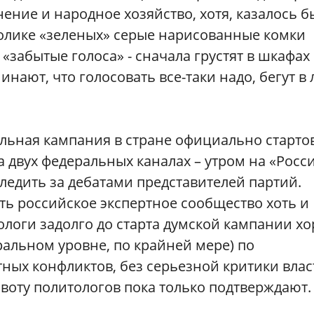
ение и народное хозяйство, хотя, казалось б
 ролике «зеленых» серые нарисованные комки
«забытые голоса» - сначала грустят в шкафах
инают, что голосовать все-таки надо, бегут в 
ельная кампания в стране официально старто
 двух федеральных каналах – утром на «Росс
 следить за дебатами представителей партий.
ать российское экспертное сообщество хоть и
тологи задолго до старта думской кампании х
ральном уровне, по крайней мере) по
ых конфликтов, без серьезной критики влас
авоту политологов пока только подтверждают.