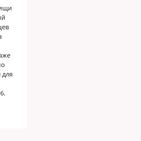
рищи
ий
цев
в
даже
но
 для
6.