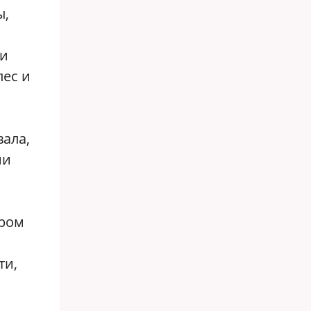
ы,
 и
лес и
вала,
ии
ором
ти,