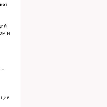
 нет
дий
ом и
 –
ящие