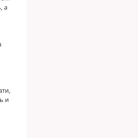
, а
в
ати,
ь и