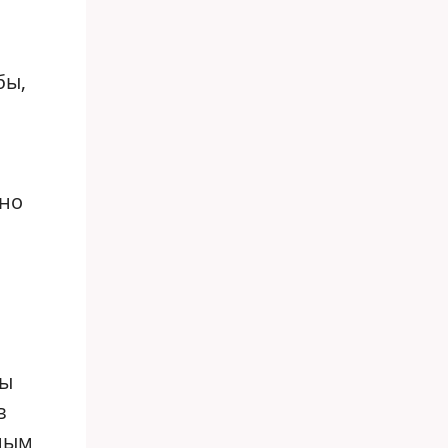
бы,
ьно
бы
в
ьным