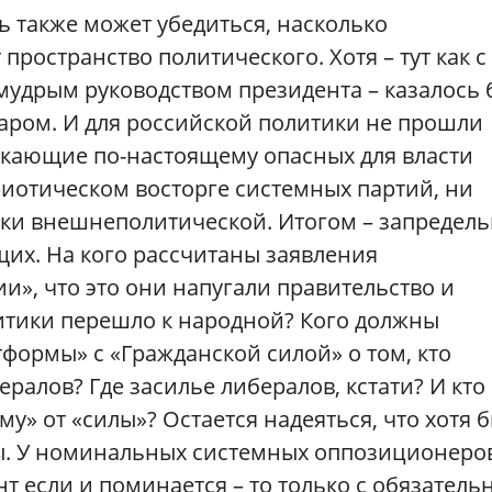
ль также может убедиться, насколько
пространство политического. Хотя – тут как с
мудрым руководством президента – казалось 
даром. И для российской политики не прошли
екающие по-настоящему опасных для власти
риотическом восторге системных партий, ни
ки внешнеполитической. Итогом – запредел
их. На кого рассчитаны заявления
и», что это они напугали правительство и
итики перешло к народной? Кого должны
формы» с «Гражданской силой» о том, кто
ралов? Где засилье либералов, кстати? И кто
у» от «силы»? Остается надеяться, что хотя 
ы. У номинальных системных оппозиционеро
нт если и поминается – то только с обязател