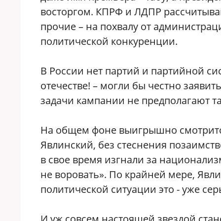
восторгом. КПРФ и ЛДПР рассчитывают
прочие – на похвалу от администрац
политической конкуренции.
В России нет партий и партийной си
отечестве! – могли бы честно заявит
задачи кампании не предполагают та
На общем фоне выигрышно смотрится
Явлинский, без стеснения позаимств
в свое время изгнали за национализм
не воровать». По крайней мере, Явли
политической ситуации это - уже се
И уж совсем настоящей звездой стан