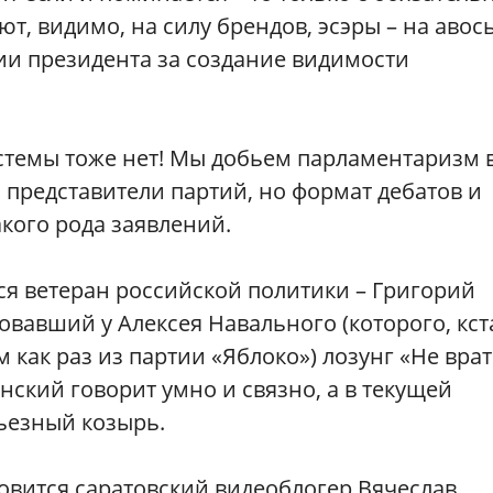
, видимо, на силу брендов, эсэры – на авось
ии президента за создание видимости
стемы тоже нет! Мы добьем парламентаризм 
ь представители партий, но формат дебатов и
кого рода заявлений.
 ветеран российской политики – Григорий
овавший у Алексея Навального (которого, кст
 как раз из партии «Яблоко») лозунг «Не врат
нский говорит умно и связно, а в текущей
рьезный козырь.
овится саратовский видеоблогер Вячеслав