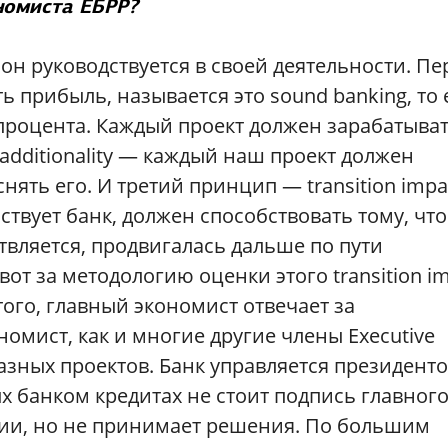
номиста ЕБРР?
 он руководствуется в своей деятельности. П
 прибыль, называется это sound banking, то 
процента. Каждый проект должен зарабатыва
additionality — каждый наш проект должен
нять его. И третий принцип — transition impa
аствует банк, должен способствовать тому, чт
ствляется, продвигалась дальше по пути
т за методологию оценки этого transition i
ого, главный экономист отвечает за
омист, как и многие другие члены Executive
разных проектов. Банк управляется президент
х банком кредитах не стоит подпись главног
нии, но не принимает решения. По большим