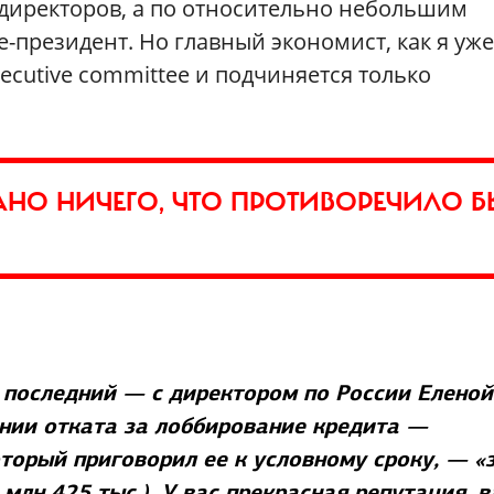
директоров, а по относительно небольшим
-президент. Но главный экономист, как я уже
xecutive committee и подчиняется только
АНО НИЧЕГО, ЧТО ПРОТИВОРЕЧИЛО Б
 последний — с директором по России Еленой
ении отката за лоббирование кредита —
оторый приговорил ее к условному сроку, — «
млн 425 тыс.). У вас прекрасная репутация, в