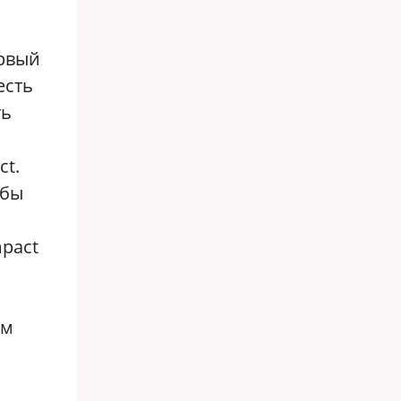
ервый
есть
ть
ct.
обы
mpact
ом
о