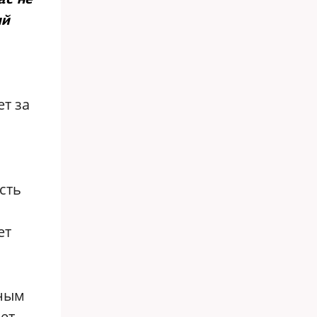
ий
ет за
сть
ет
нным
ает