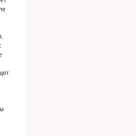
ле
я.
с
е
дят
им