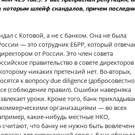
за которым шлейф скандалов, причем последн
ндал с Котовой, а не с банком. Она не была
оссии — это сотрудник ЕБРР, который отвеча
директором от России. Это член совета
оссийское правительство в совете директоров
которому никаких претензий нет. Во-вторых,
осятся к вопросу due diligence (добросовестно
nce (соблюдение правил). Ошибки наверняка
звлекает уроки. Кроме того, банк прикладыва
некоммерческими организациями — во всех
 например, какие-нибудь местные НКО,
 считают, что банку не нужно быть вовлече
н опасен для окружающей среды, банк обсужд