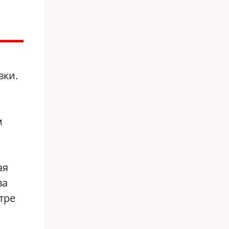
вки.
м
ая
ва
тре