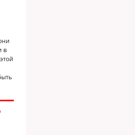
они
и в
этой
быть
О