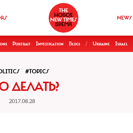
ORS
NEWS
ions
Portrait
Investigation
Blogs
/
Ukraine
Israel
OLITICS
#TOPICS
О ДЕЛАТЬ?
2017.08.28