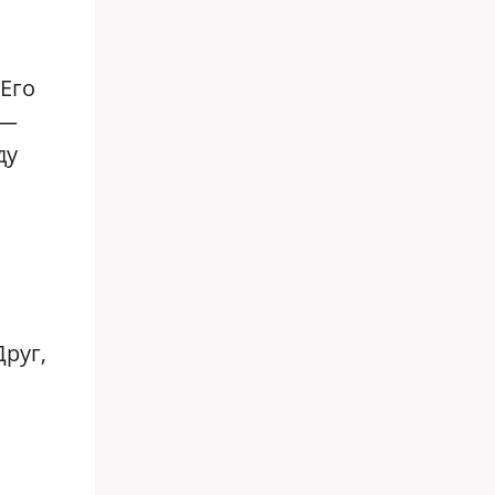
 Его
 —
ду
руг,