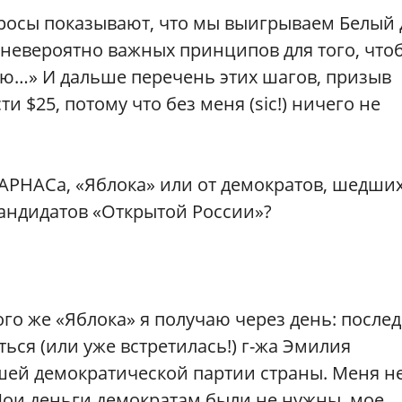
опросы показывают, что мы выигрываем Белый 
 невероятно важных принципов для того, что
ю…» И дальше перечень этих шагов, призыв
 $25, потому что без меня (sic!) ничего не
ПАРНАСа, «Яблока» или от демократов, шедши
кандидатов «Открытой России»?
ого же «Яблока» я получаю через день: после
ться (или уже встретилась!) г-жа Эмилия
ей демократической партии страны. Меня н
 Мои деньги демократам были не нужны, мое