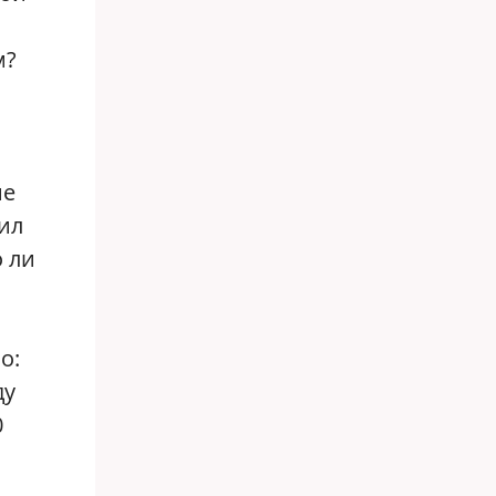
,
м?
не
жил
о ли
о:
ду
0