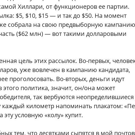
 самой Хиллари, от функционеров ее партии.
ка: $5, $10, $15 — и так до $50. На момент
 уже собрала на свою предвыборную кампани
часть ($62 млн) — вот такими долларовыми
нная цель этих рассылок. Во-первых, человек
ларов, уже вовлечен в кампанию кандидата,
 нее проголосовать. Во-вторых, деньги идут
в этого политика, значит, он/она может
победителя, так вербуются неопределившиеся
ку каждый километр напоминать плакатом: «П
а эту условную «колу» купит.
бных тем, что десятками сыпятся в мой почто