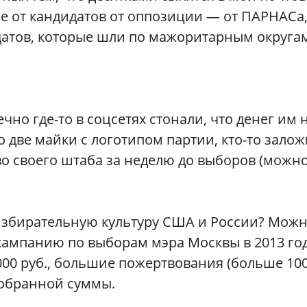
е от кандидатов от оппозиции — от ПАРНАСа
датов, которые шли по мажоритарным округа
чно где-то в соцсетях стонали, что денег им 
о две майки с логотипом партии, кто-то зало
во своего штаба за неделю до выборов (можн
избирательную культуру США и России? Можн
кампанию по выборам мэра Москвы в 2013 го
1000 руб., большие пожертвования (больше 10
 собранной суммы.