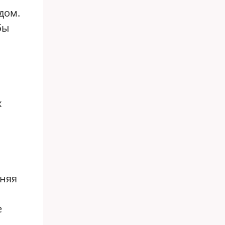
дом.
бы
х
дняя
е