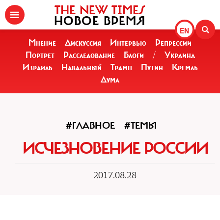
THE NEW TIMES
НОВОЕ ВРЕМЯ
EN
Мнение
Дискуссия
Интервью
Репрессии
Портрет
Расследование
Блоги
/
Украина
Израиль
Навальный
Трамп
Путин
Кремль
Дума
#ГЛАВНОЕ
#ТЕМЫ
ИСЧЕЗНОВЕНИЕ РОССИИ
2017.08.28