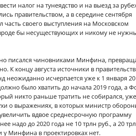
сти налог на тунеядство и на выезд за рубе
лись правительством, а в середине сентября
л часть своего выступления на Московском
роде бы несуществующих и никому не нужн
рно писался чиновниками Минфина, превращ
но. К концу августа источники в правительств
нд неожиданно исчерпается уже к 1 января 20
должно было хватить до начала 2019 года, а Ф
рый никто раньше тратить не собирался, уж
ухи о выражениях, в которых министр оборон
 увеличить вдвое среднесрочную программу
е надо до 2020 года не 10 трлн руб., а 20 тр
ели у Минфина в проектировках нет.