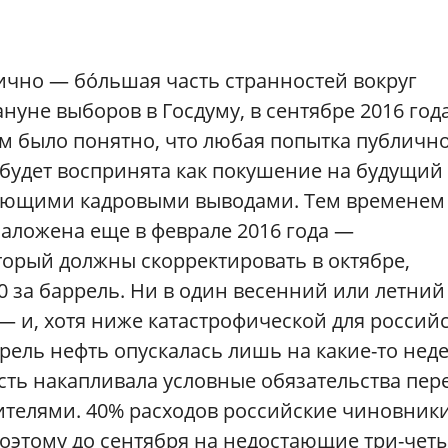
гично — бóльшая часть странностей вокруг
нуне выборов в Госдуму, в сентябре 2016 года
 было понятно, что любая попытка публичн
удет воспринята как покушение на будущий
твующими кадровыми выводами. Тем временем
аложена еще в феврале 2016 года —
торый должны скорректировать в октябре,
0 за баррель. Ни в один весенний или летний
 — и, хотя ниже катастрофической для россий
рель нефть опускалась лишь на какие-то неде
сть накапливала условные обязательства пер
телями. 40% расходов российские чиновник
 поэтому до сентября на недостающие три-чет