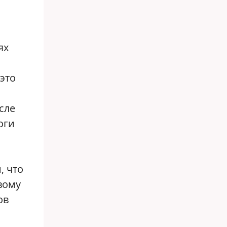
ях
 это
сле
оги
, что
вому
ов