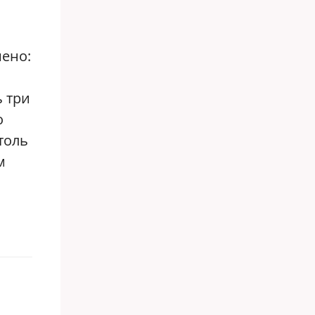
шено:
 три
о
толь
м