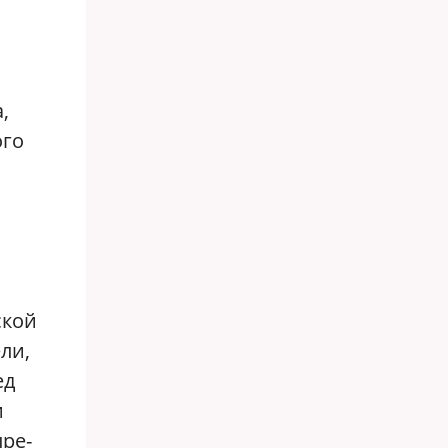
,
ого
ской
ли,
ед
и
ыре-