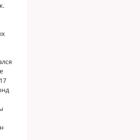
ж.
ых
ался
е
17
онд
е
ы
лн