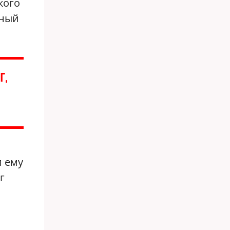
кого
вный
,
и ему
г