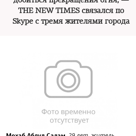
добиться прекращения огня, —
THE NEW TIMES связался по
Skype с тремя жителями города
29 лет, житель
Мохаб Абдул Салам,