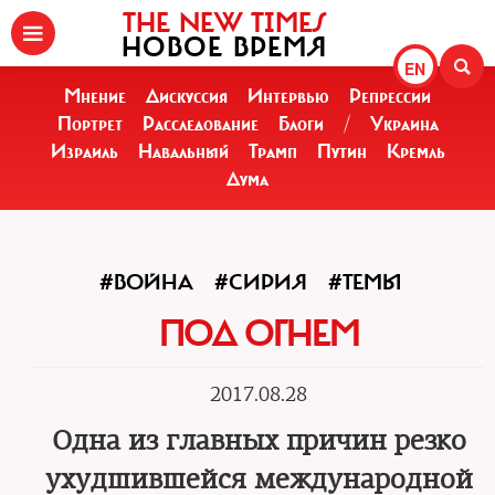
THE NEW TIMES
НОВОЕ ВРЕМЯ
EN
Мнение
Дискуссия
Интервью
Репрессии
Портрет
Расследование
Блоги
/
Украина
Израиль
Навальный
Трамп
Путин
Кремль
Дума
#ВОЙНА
#СИРИЯ
#ТЕМЫ
ПОД ОГНЕМ
2017.08.28
Одна из главных причин резко
ухудшившейся международной