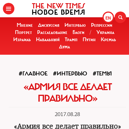
THE NEW TIMES
НОВОЕ ВРЕМЯ
EN
Мнение
Дискуссия
Интервью
Репрессии
Портрет
Расследование
Блоги
/
Украина
Израиль
Навальный
Трамп
Путин
Кремль
Дума
#ГЛАВНОЕ
#ИНТЕРВЬЮ
#ТЕМЫ
«АРМИЯ ВСЕ ДЕЛАЕТ
ПРАВИЛЬНО»
2017.08.28
«Армия все делает правильно»