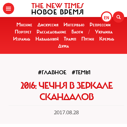
THE NEW TIMES
НОВОЕ ВРЕМЯ
EN
Мнение
Дискуссия
Интервью
Репрессии
Портрет
Расследование
Блоги
/
Украина
Израиль
Навальный
Трамп
Путин
Кремль
Дума
#ГЛАВНОЕ
#ТЕМЫ
2016: ЧЕЧНЯ В ЗЕРКАЛЕ
СКАНДАЛОВ
2017.08.28