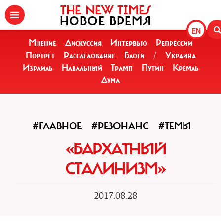
THE NEW TIMES
НОВОЕ ВРЕМЯ
EN
Мнение
Дискуссия
Интервью
Репрессии
Портрет
Расследование
Блоги
/
Украина
Израиль
Навальный
Трамп
Путин
Кремль
Дума
#ГЛАВНОЕ
#РЕЗОНАНС
#ТЕМЫ
«БАРХАТНЫЙ
СТАЛИНИЗМ»
2017.08.28