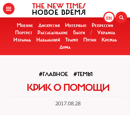
THE NEW TIMES
НОВОЕ ВРЕМЯ
EN
Мнение
Дискуссия
Интервью
Репрессии
Портрет
Расследование
Блоги
/
Украина
Израиль
Навальный
Трамп
Путин
Кремль
Дума
#ГЛАВНОЕ
#ТЕМЫ
КРИК О ПОМОЩИ
2017.08.28