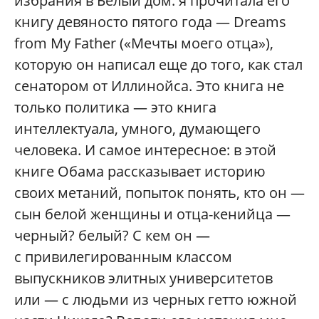
избрания в Белый дом: я прочитала его
книгу девяносто пятого года — Dreams
from My Father («Мечты моего отца»),
которую он написал еще до того, как стал
сенатором от Иллинойса. Это книга не
только политика — это книга
интеллектуала, умного, думающего
человека. И самое интересное: в этой
книге Обама рассказывает историю
своих метаний, попыток понять, кто он —
сын белой женщины и отца-кенийца —
черный? белый? С кем он —
с привилегированным классом
выпускников элитных университетов
или — с людьми из черных гетто южной