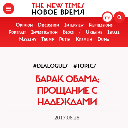
THE NEW TIMES
НОВОЕ ВРЕМЯ
РУ
Opinion
Discussion
Interview
Repressions
Portrait
Investigation
Blogs
/
Ukraine
Israel
Navalny
Trump
Putin
Kremlin
Duma
#DIALOGUES
#TOPICS
БАРАК ОБАМА:
ПРОЩАНИЕ С
НАДЕЖДАМИ
2017.08.28