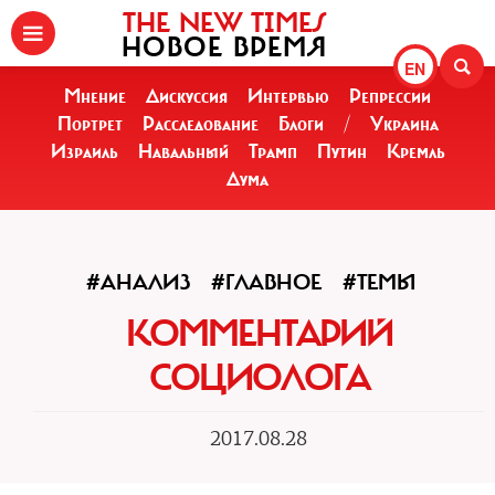
THE NEW TIMES
НОВОЕ ВРЕМЯ
EN
Мнение
Дискуссия
Интервью
Репрессии
Портрет
Расследование
Блоги
/
Украина
Израиль
Навальный
Трамп
Путин
Кремль
Дума
#АНАЛИЗ
#ГЛАВНОЕ
#ТЕМЫ
КОММЕНТАРИЙ
СОЦИОЛОГА
2017.08.28