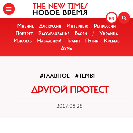
THE NEW TIMES
НОВОЕ ВРЕМЯ
EN
Мнение
Дискуссия
Интервью
Репрессии
Портрет
Расследование
Блоги
/
Украина
Израиль
Навальный
Трамп
Путин
Кремль
Дума
#ГЛАВНОЕ
#ТЕМЫ
ДРУГОЙ ПРОТЕСТ
2017.08.28