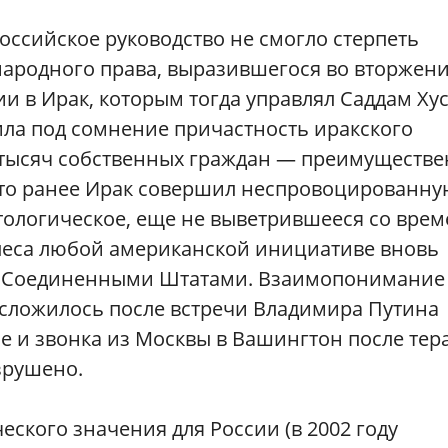
российское руководство не смогло стерпеть
родного права, выразившегося во вторжен
 в Ирак, которым тогда управлял Саддам Ху
вила под сомнение причастность иракского
в тысяч собственных граждан — преимуществ
 что ранее Ирак совершил неспровоцированн
тологическое, еще не выветрившееся со врем
олеса любой американской инициативе вновь
с Соединенными Штатами. Взаимопонимание
 сложилось после встречи Владимира Путина
 и звонка из Москвы в Вашингтон после тер
зрушено.
еского значения для России (в 2002 году