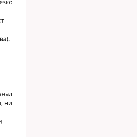
езко
кт
а).
знал
, ни
и