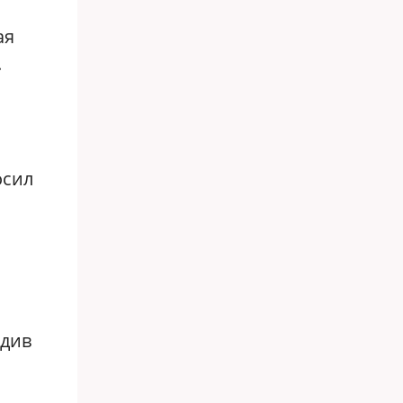
ая
.
осил
одив