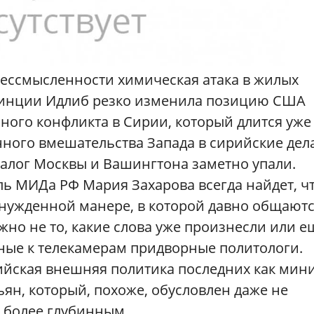
бессмысленности химическая атака в жилых
овинции Идлиб резко изменила позицию США
ного конфликта в Сирии, который длится уже
нного вмешательства Запада в сирийские дел
иалог Москвы и Вашингтона заметно упали.
ь МИДа РФ Мария Захарова всегда найдет, ч
инужденной манере, в которой давно общают
жно не то, какие слова уже произнесли или е
ые к телекамерам придворные политологи.
сийская внешняя политика последних как ми
ъян, который, похоже, обусловлен даже не
 более глубинным.