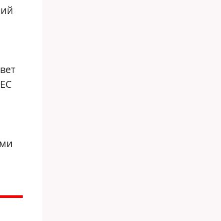
ший
вет
 ЕС
ями