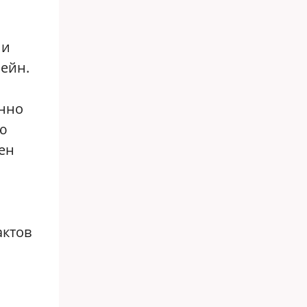
ии
сейн.
енно
ую
ен
актов