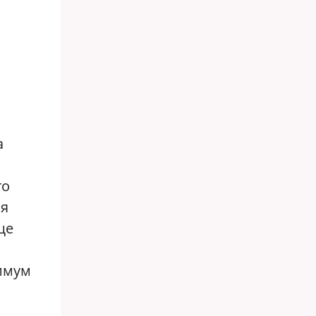
а
то
ся
ще
нимум