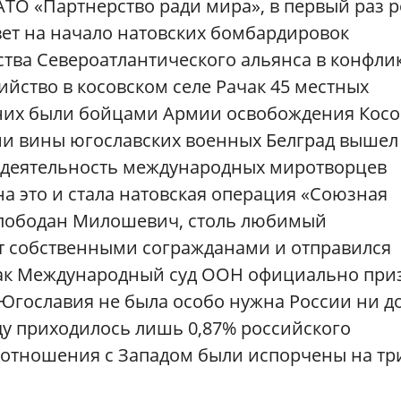
ТО «Партнерство ради мира», в первый раз р
вет на начало натовских бомбардировок
тва Североатлантического альянса в конфли
бийство в косовском селе Рачак 45 местных
 них были бойцами Армии освобождения Косов
ни вины югославских военных Белград вышел
 деятельность международных миротворцев
а это и стала натовская операция «Союзная
 Слободан Милошевич, столь любимый
т собственными согражданами и отправился
о, как Международный суд ООН официально при
Югославия не была особо нужна России ни до
оду приходилось лишь 0,87% российского
 отношения с Западом были испорчены на тр