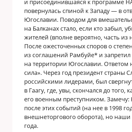
и присоединившаяся к программе НА
повернулась спиной к Западу — в от
Югославии. Поводом для вмешательс
на Балканах стало, если кто забыл, у
жителей (вполне вероятно, часть из
После ожесточенных споров о степе
из соглашений Рамбуйе* и запретил
на территории Югославии. Ответом н
сила». Через год президент страны
российскими лидерами, был свергну
в Гаагу, где, увы, скончался до тог
его военным преступником. Замечу: 
после этих событий (на нее в 1998 г
внешнеторгового оборота), но наши
года.