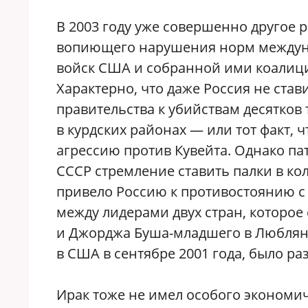
В 2003 году уже совершенно другое 
вопиющего нарушения норм междуна
войск США и собранной ими коалиции
Характерно, что даже Россия не ста
правительства к убийствам десятко
в курдских районах — или тот факт,
агрессию против Кувейта. Однако па
СССР стремление ставить палки в к
привело Россию к противостоянию 
между лидерами двух стран, которое
и Джорджа Буша-младшего в Любляне
в США в сентябре 2001 года, было ра
Ирак тоже не имел особого экономич