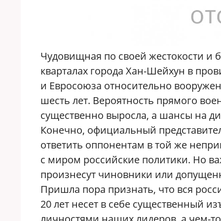
Чудовищная по своей жестокости и 
кварталах города Хан-Шейхун в пр
и Евросоюза относительно вооружен
шесть лет. Вероятность прямого вое
существенно выросла, а шансы на д
Конечно, официальный представител
ответить оппонентам в той же непр
с миром российские политики. Но ва
произнесут чиновники или допущенн
Пришла пора признать, что вся рос
20 лет несет в себе существенный из
личностями наших лидеров, а чем-то