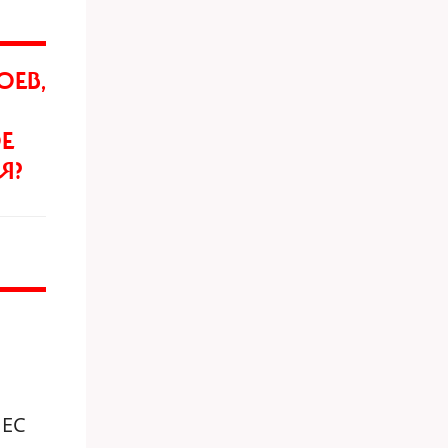
ОЕВ,
Е
Я?
 ЕС