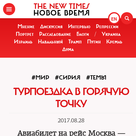
THE NEW TIMES
НОВОЕ ВРЕМЯ
EN
Мнение
Дискуссия
Интервью
Репрессии
Портрет
Расследование
Блоги
/
Украина
Израиль
Навальный
Трамп
Путин
Кремль
Дума
#МИР
#СИРИЯ
#ТЕМЫ
ТУРПОЕЗДКА В ГОРЯЧУЮ
ТОЧКУ
2017.08.28
Авиабилет на рейс Москва —