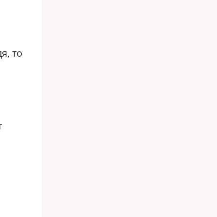
я, то
т
и