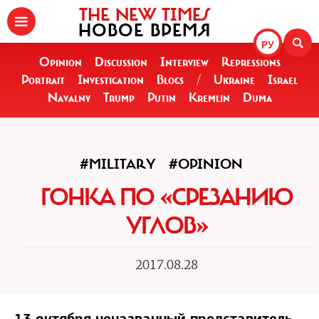
THE NEW TIMES
НОВОЕ ВРЕМЯ
РУ
Opinion
Discussion
Interview
Repressions
Portrait
Investigation
Blogs
/
Ukraine
Israel
Navalny
Trump
Putin
Kremlin
Duma
#MILITARY
#OPINION
ГОНКА ПО «СРЕЗАНИЮ
УГЛОВ»
2017.08.28
13 октября неназванный представитель