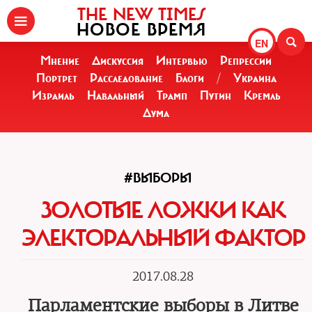
THE NEW TIMES
НОВОЕ ВРЕМЯ
EN
Мнение
Дискуссия
Интервью
Репрессии
Портрет
Расследование
Блоги
/
Украина
Израиль
Навальный
Трамп
Путин
Кремль
Дума
#ВЫБОРЫ
ЗОЛОТЫЕ ЛОЖКИ КАК
ЭЛЕКТОРАЛЬНЫЙ ФАКТОР
2017.08.28
Парламентские выборы в Литве