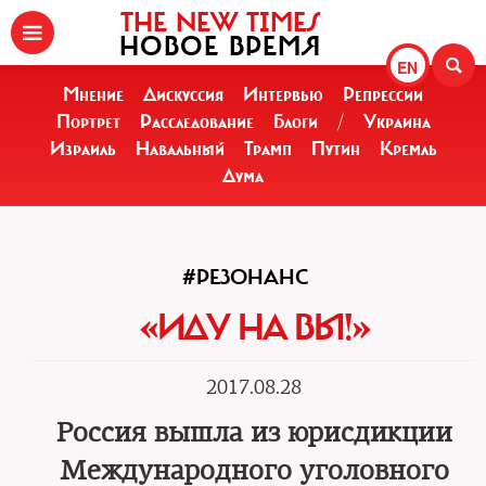
THE NEW TIMES
НОВОЕ ВРЕМЯ
EN
Мнение
Дискуссия
Интервью
Репрессии
Портрет
Расследование
Блоги
/
Украина
Израиль
Навальный
Трамп
Путин
Кремль
Дума
#РЕЗОНАНС
«ИДУ НА ВЫ!»
2017.08.28
Россия вышла из юрисдикции
Международного уголовного