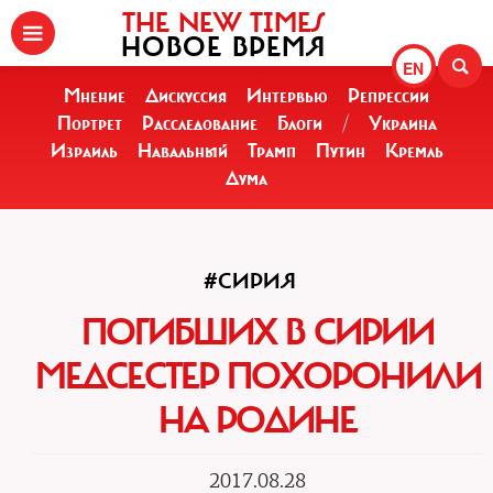
THE NEW TIMES
НОВОЕ ВРЕМЯ
EN
Мнение
Дискуссия
Интервью
Репрессии
Портрет
Расследование
Блоги
/
Украина
Израиль
Навальный
Трамп
Путин
Кремль
Дума
#СИРИЯ
ПОГИБШИХ В СИРИИ
МЕДСЕСТЕР ПОХОРОНИЛИ
НА РОДИНЕ
2017.08.28