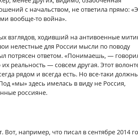
ер, менее других, видимо, озабоченная
шений с начальством, не ответила прямо: «
вами вообще-то война».
ых взглядов, ходивший на антивоенные мити
вои нелестные для России мысли по поводу
был потрясен ответом. «Понимаешь, — говори
о их реальность — совсем другая. Этот волонт
сегда рядом и всегда есть. Но все-таки должн
Под «мы» здесь имелась в виду не Россия,
енные россияне.
. Вот, например, что писал в сентябре 2014 го