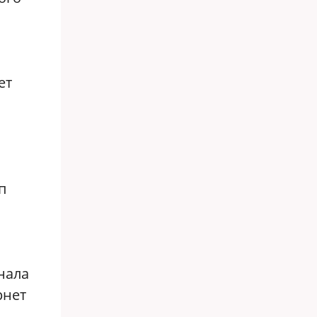
ет
п
нала
рнет