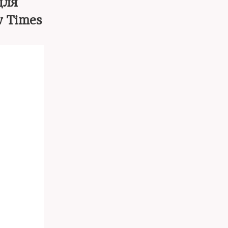
для
 Times