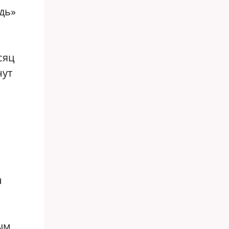
дь»
сяц
нут
н
ым