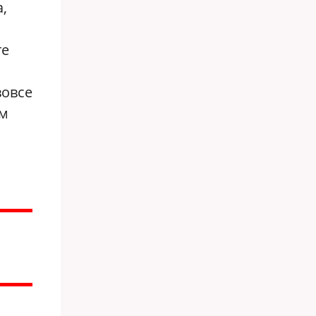
,
те
вовсе
зм