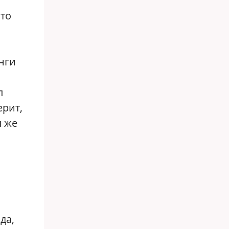
Это
нги
л
ерит,
ы же
да,