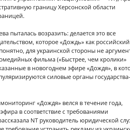
стративную границу Херсонской области
раницей.
ва пыталась возразить: делается это все
дательством, которое «Дождь» как российский
 понятно, для украинской стороны не аргумент
комедийных фильма («Быстрее, чем кролики»
казанные в новогоднем эфире «Дождя», в кот
пуляризируются силовые органы государства
мониторинг «Дождя» велся в течение года,
 эфира в соответствие с требованиями
 рассказала NT руководитель юридической сл
е требование устранить рекламу из украинск