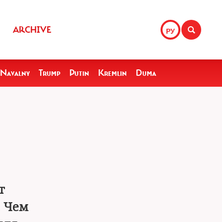
ARCHIVE
РУ
Navalny
Trump
Putin
Kremlin
Duma
т
. Чем