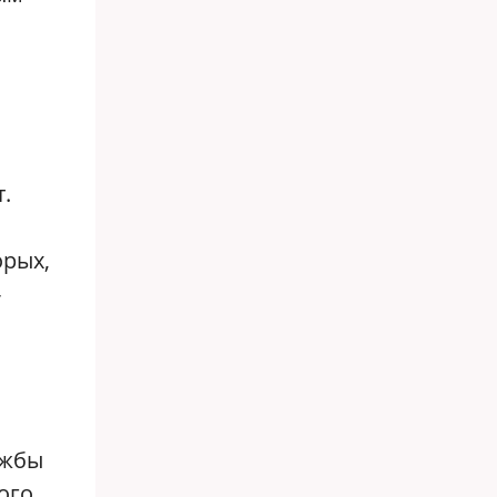
.
орых,
-
ужбы
ого