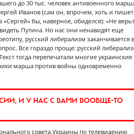
шего до 30 тыс. человек антивоенного марша
ргей Иванов (сам он, впрочем, хоть и пишет
а «Сергей» бы, наверное, обиделся): «Не верь
видеть Путина. Но нас они ненавидят еще
еотипу, русский либерализм заканчивается 
опрос. Все гораздо проще: русский либерали
 Текст тогда перепечатали многие украинские
тники марша против войны одновременно
ССИИ, И У НАС С ВАМИ ВООБЩЕ-ТО
онального совета Украины по телевидению