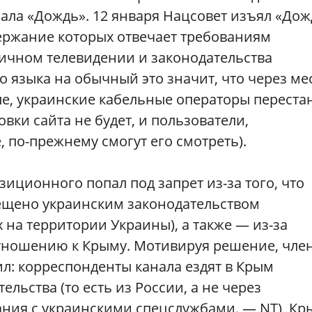
ала «Дождь». 12 января Нацсовет изъял «Дож
держание которых отвечает требованиям
ичном телевидении и законодательства
о языка на обычный это значит, что через ме
е, украинские кабельные операторы переста
вки сайта не будет, и пользователи,
 по-прежнему смогут его смотреть).
иционного попал под запрет из-за того, что
рещено украинским законодательством
 на территории Украины), а также — из-за
тношению к Крыму. Мотивируя решение, чле
л: корреспонденты канала ездят в Крым
льства (то есть из России, а не через
ания с украинскими спецслужбами. — NT), Кр