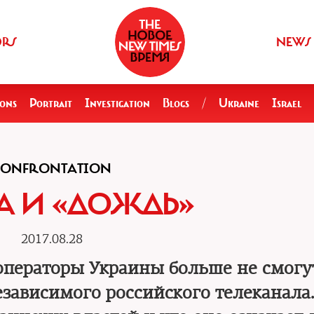
ORS
NEWS
ions
Portrait
Investigation
Blogs
/
Ukraine
Israel
CONFRONTATION
А И «ДОЖДЬ»
2017.08.28
 операторы Украины больше не смогу
зависимого российского телеканала