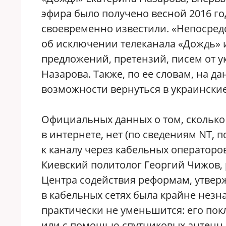
эфира было получено весной 2016 год
своевременно известили. «Непосре
об исключении телеканала «Дождь» 
предложений, претензий, писем от у
Назарова. Также, по ее словам, на 
возможности вернуться в украинские
Официальных данных о том, сколько
в интернете, нет (по сведениям NT, п
к каналу через кабельных операторо
Киевский политолог Георгий Чижов,
Центра содействия реформам, утверж
в кабельных сетях была крайне незн
практически не уменьшится: его пок
или с помощью спутниковых антенн. З