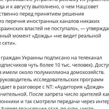
а и к августу выполнено, о чем Нацсовет
дственно перед принятием решения
из перечня иностранных каналов никаких
краинских властей не поступало», — утвержда
данный момент «Дождь» «не видит реальной
 сети».
 граждан Украины подписано на телеканал
одписчиков чуть более 10 тыс. человек). Досту
в имели около полумиллиона домохозяйств.
 руководитель исследовательских программ
дает в разговоре с NT: «Аудитория «Дождя»
ачительной. После запрета число зрителей ка
лонники и так смотрели передачи через инте
апрет трансляции стал, по сути, чисто