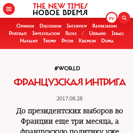
THE NEW TIMES
НОВОЕ ВРЕМЯ
РУ
Opinion
Discussion
Interview
Repressions
Portrait
Investigation
Blogs
/
Ukraine
Israel
Navalny
Trump
Putin
Kremlin
Duma
#WORLD
ФРАНЦУЗСКАЯ ИНТРИГА
2017.08.28
До президентских выборов во
Франции еще три месяца, а
французскую политику уже