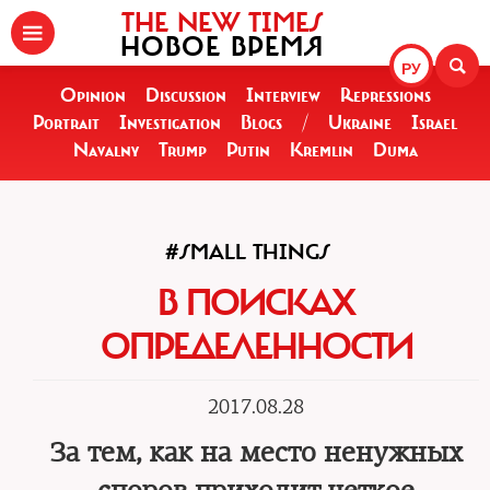
THE NEW TIMES
НОВОЕ ВРЕМЯ
РУ
Opinion
Discussion
Interview
Repressions
Portrait
Investigation
Blogs
/
Ukraine
Israel
Navalny
Trump
Putin
Kremlin
Duma
#SMALL THINGS
В ПОИСКАХ
ОПРЕДЕЛЕННОСТИ
2017.08.28
За тем, как на место ненужных