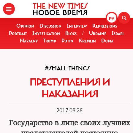
THE NEW TIMES
НОВОЕ ВРЕМЯ
РУ
Opinion
Discussion
Interview
Repressions
Portrait
Investigation
Blogs
/
Ukraine
Israel
Navalny
Trump
Putin
Kremlin
Duma
#SMALL THINGS
ПРЕСТУПЛЕНИЯ И
НАКАЗАНИЯ
2017.08.28
Государство в лице своих лучших