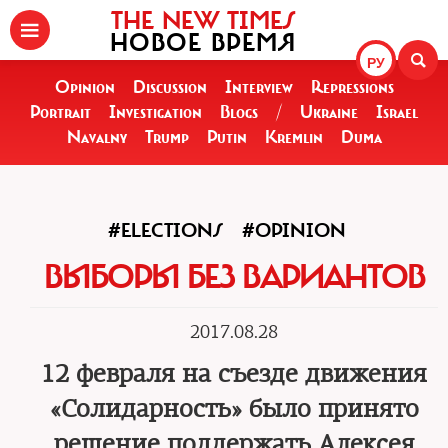
THE NEW TIMES
НОВОЕ ВРЕМЯ
РУ
Opinion
Discussion
Interview
Repressions
Portrait
Investigation
Blogs
/
Ukraine
Israel
Navalny
Trump
Putin
Kremlin
Duma
#ELECTIONS
#OPINION
ВЫБОРЫ БЕЗ ВАРИАНТОВ
2017.08.28
12 февраля на съезде движения
«Солидарность» было принято
решение поддержать Алексея