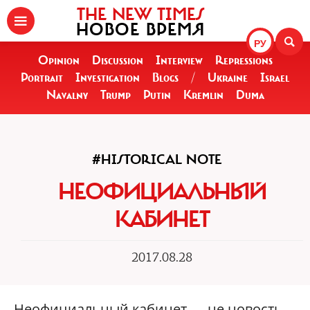
THE NEW TIMES
НОВОЕ ВРЕМЯ
РУ
Opinion
Discussion
Interview
Repressions
Portrait
Investigation
Blogs
/
Ukraine
Israel
Navalny
Trump
Putin
Kremlin
Duma
#HISTORICAL NOTE
НЕОФИЦИАЛЬНЫЙ
КАБИНЕТ
2017.08.28
Неофициальный кабинет — не новость